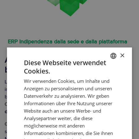
ERP Indipendenza dalla sede e dalla piattaforma
×
Accesso flessibile attraverso il
Diese Webseite verwendet
browser Web
Cookies.
GERMAN
Wir verwenden Cookies, um Inhalte und
Lato Client aziende e utenti possono accedere a VlexPlus,
ENGLISH
Anzeigen zu personalisieren und unseren
in modo del tutto
indipendente dalla sede
, con i comuni
Datenverkehr zu analysieren. Wir geben
browser Web come Internet Explorer, Firefox, Google
Informationen über Ihre Nutzung unserer
Chrome o Safari, tramite un Rich Thin Client fisso o
Website auch an unsere Werbe- und
dispositivi mobile
come tablet e smartphone.
Analysepartner weiter, die diese
Grazie a un Data Abstraction Layer e alla netta
möglicherweise mit anderen
separazione dei livelli delle banche dati, oltre a Oracle e
Informationen kombinieren, die Sie ihnen