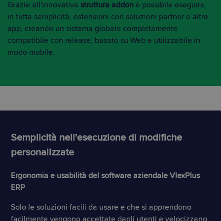
Grazie all'innovativa
struttura addon
è possibile eseguire,
in tutta semplicità, estensioni con soluzioni partner e altre
app, creando un sistema globale completamente
compatibile con release, basato su Web e utilizzabile in
modo mobile.
Semplicità nell'esecuzione di modifiche
personalizzate
Ergonomia e usabilità del software aziendale VlexPlus
ERP
Solo le soluzioni facili da usare e che si apprendono
facilmente vengono accettate dagli utenti e velocizzano