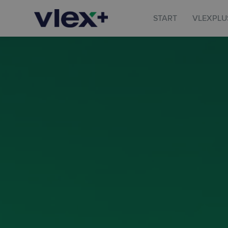
START
VLEXPLU