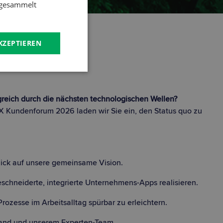
e gesammelt
KZEPTIEREN
olgreich durch die nächsten technologischen Wellen?
EX Kundenforum 2026 laden wir Sie ein, den Status quo zu
lick auf unsere gemeinsame Vision.
schneiderte, integrierte Unternehmens-Apps realisieren.
rozesse im Arbeitsalltag spürbar zu erleichtern.
stand und unserem Experten-Team.