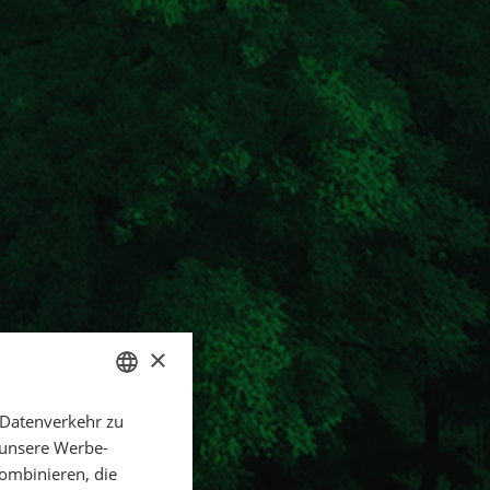
×
 Datenverkehr zu
GERMAN
 unsere Werbe-
ENGLISH
ombinieren, die