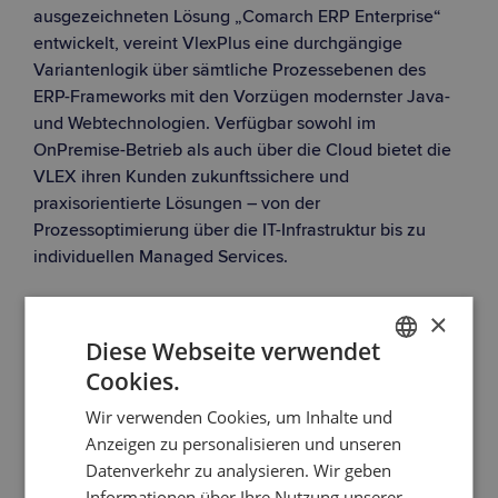
ausgezeichneten Lösung „Comarch ERP Enterprise“
entwickelt, vereint VlexPlus eine durchgängige
Variantenlogik über sämtliche Prozessebenen des
ERP-Frameworks mit den Vorzügen modernster Java-
und Webtechnologien. Verfügbar sowohl im
OnPremise-Betrieb als auch über die Cloud bietet die
VLEX ihren Kunden zukunftssichere und
praxisorientierte Lösungen – von der
Prozessoptimierung über die IT-Infrastruktur bis zu
individuellen Managed Services.
×
Diese Webseite verwendet
Cookies.
GERMAN
Zurück zur Übersicht
Wir verwenden Cookies, um Inhalte und
ENGLISH
Anzeigen zu personalisieren und unseren
Datenverkehr zu analysieren. Wir geben
Informationen über Ihre Nutzung unserer